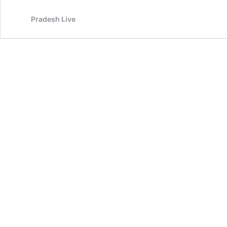
बचना
Pradesh Live
चाहते
हैं,
तो
अपनी
डाइट
में
शामिल
करें
ये
फूड्स