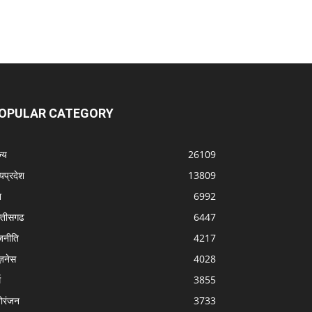
OPULAR CATEGORY
्‍य
26109
्यप्रदेश
13809
श
6992
्‍तीसगढ
6447
जनीति
4217
ज़नेस
4028
म
3855
ोरंजन
3733