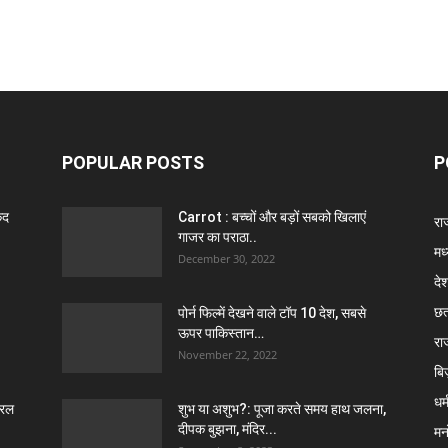
POPULAR POSTS
P
ैद
Carrot : बच्चों और बड़ों सबको खिलाएं
राज
गाजर का पराठा..
मध
December 30, 2022
दे
छत
पोर्न फिल्में देखने वाले टॉप 10 देश, सबसे
ऊपर पाकिस्तान…
रा
November 22, 2022
बि
धर्
ेरल
शुभ या अशुभ?: पूजा करते समय हाथ जलना,
दीपक बुझना, मंदिर...
मन