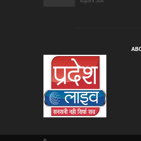
August 8, 2026
AB
©