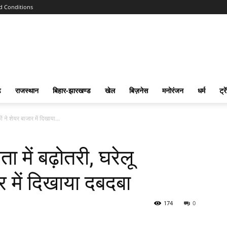
d Conditions
ढ
राजस्‍थान
बिहार-झारखण्‍ड
खेल
बिज़नेस
मनोरंजन
धर्म
ट्रे
ने शेयर बाजार में दिखाया...
में बढ़ोतरी, घरेलू
र में दिखाया दबदबा
174
0