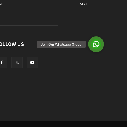
ल
3471
OLLOW US