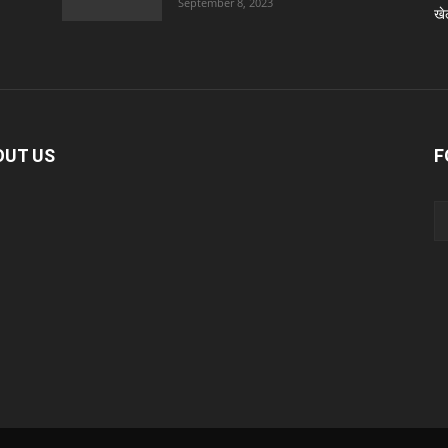
September 8, 2023
खे
OUT US
F