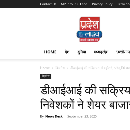
Contact Us
MP Info RSS Feed
Privacy Policy
Term an
Pradesh
Live
HOME
देश
दुनिया
मध्यप्रदेश
छत्‍तीसग
Home
बिज़नेस
डीआईआई की सक्रियता में बढ़ोतरी, घरेलू निवेशकों 
बिज़नेस
डीआईआई की सक्रियता 
निवेशकों ने शेयर बाजा
By
News Desk
-
September 23, 2025