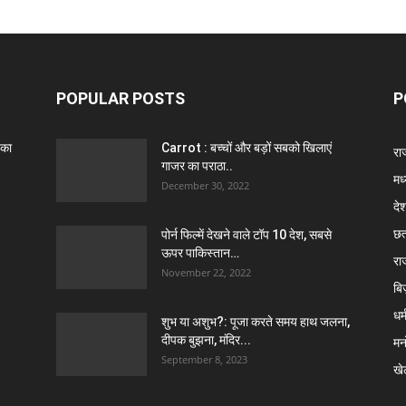
POPULAR POSTS
P
 का
Carrot : बच्चों और बड़ों सबको खिलाएं
राज
गाजर का पराठा..
मध
December 30, 2022
दे
छत
पोर्न फिल्में देखने वाले टॉप 10 देश, सबसे
ऊपर पाकिस्तान…
रा
November 22, 2022
बि
धर्
शुभ या अशुभ?: पूजा करते समय हाथ जलना,
दीपक बुझना, मंदिर...
मन
September 8, 2023
खे