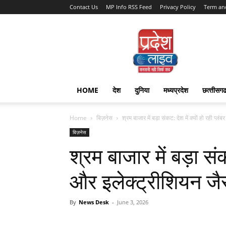
Contact Us
MP Info RSS Feed
Privacy Policy
Term an
Pradesh
Live
HOME
देश
दुनिया
मध्यप्रदेश
छत्‍तीसग
Home
बिज़नेस
श्रम बाजार में बड़ा संकट: देश में क्यों हो रही प्लंब
बिज़नेस
श्रम बाजार में बड़ा संक
और इलेक्ट्रीशियन जैस
By
News Desk
-
June 3, 2026