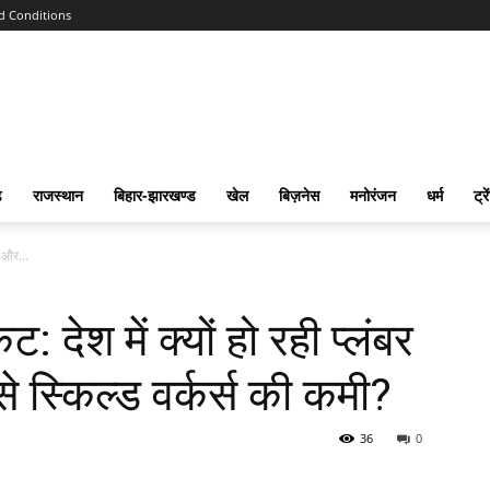
d Conditions
ढ
राजस्‍थान
बिहार-झारखण्‍ड
खेल
बिज़नेस
मनोरंजन
धर्म
ट्रे
र और...
ट: देश में क्यों हो रही प्लंबर
े स्किल्ड वर्कर्स की कमी?
36
0