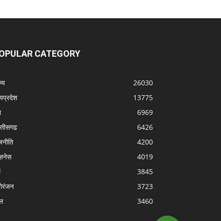
OPULAR CATEGORY
्‍य
26030
्यप्रदेश
13775
श
6969
्‍तीसगढ
6426
जनीति
4200
ज़नेस
4019
म
3845
ोरंजन
3723
ल
3460