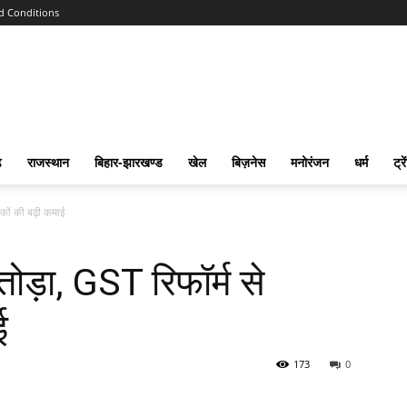
d Conditions
ढ
राजस्‍थान
बिहार-झारखण्‍ड
खेल
बिज़नेस
मनोरंजन
धर्म
ट्रे
ेशकों की बढ़ी कमाई
 तोड़ा, GST रिफॉर्म से
ई
173
0