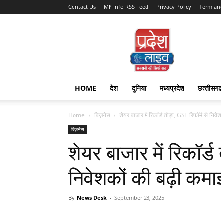
Contact Us
MP Info RSS Feed
Privacy Policy
Term an
Pradesh
Live
HOME
देश
दुनिया
मध्यप्रदेश
छत्‍तीसग
Home
बिज़नेस
शेयर बाजार में रिकॉर्ड तोड़ा, GST रिफॉर्म से निव
बिज़नेस
शेयर बाजार में रिकॉर्ड
निवेशकों की बढ़ी कमा
By
News Desk
-
September 23, 2025