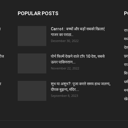
POPULAR POSTS
P
ा
Carrot : बच्चों और बड़ों सबको खिलाएं
राज
गाजर का पराठा..
मध
December 30, 2022
दे
छत
रीज
पोर्न फिल्में देखने वाले टॉप 10 देश, सबसे
ऊपर पाकिस्तान…
रा
November 22, 2022
बि
धर्
र
शुभ या अशुभ?: पूजा करते समय हाथ जलना,
दीपक बुझना, मंदिर...
मन
September 8, 2023
खे