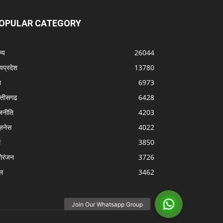
OPULAR CATEGORY
्‍य
26044
्यप्रदेश
13780
श
6973
्‍तीसगढ
6428
जनीति
4203
ज़नेस
4022
म
3850
ोरंजन
3726
ल
3462