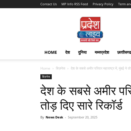
Contact Us
MP Info RSS Feed
Privacy Policy
Term an
Pradesh
Live
HOME
देश
दुनिया
मध्यप्रदेश
छत्‍तीसग
Home
बिज़नेस
देश के सबसे अमीर परिवार महाराष्ट्र में, मुंबई ने तोड
बिज़नेस
देश के सबसे अमीर परिवार
तोड़ दिए सारे रिकॉर्ड
By
News Desk
-
September 20, 2025