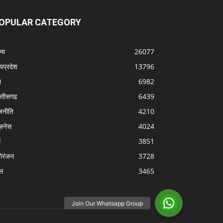
OPULAR CATEGORY
्‍य
26077
्यप्रदेश
13796
श
6982
्‍तीसगढ
6439
जनीति
4210
ज़नेस
4024
म
3851
ोरंजन
3728
ल
3465