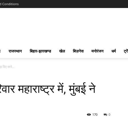
d Conditions
ढ
राजस्‍थान
बिहार-झारखण्‍ड
खेल
बिज़नेस
मनोरंजन
धर्म
ट्रे
़ दिए सारे...
 महाराष्ट्र में, मुंबई ने
170
0