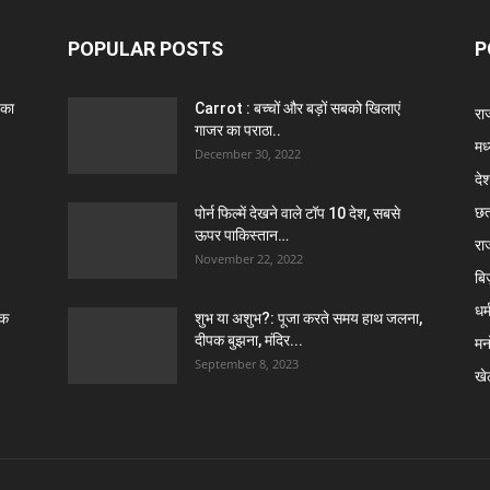
POPULAR POSTS
P
 का
Carrot : बच्चों और बड़ों सबको खिलाएं
राज
गाजर का पराठा..
मध
December 30, 2022
दे
छत
पोर्न फिल्में देखने वाले टॉप 10 देश, सबसे
ऊपर पाकिस्तान…
रा
November 22, 2022
बि
धर्
ठक
शुभ या अशुभ?: पूजा करते समय हाथ जलना,
दीपक बुझना, मंदिर...
मन
September 8, 2023
खे