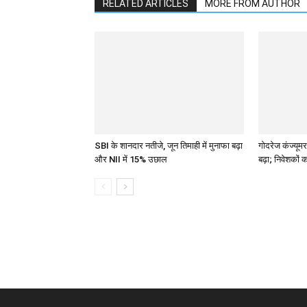
RELATED ARTICLES
MORE FROM AUTHOR
SBI के शानदार नतीजे, जून तिमाही में मुनाफा बढ़ा
गोदरेज कंज्यूमर
और NII में 15% उछाल
बढ़ा; निवेशकों 