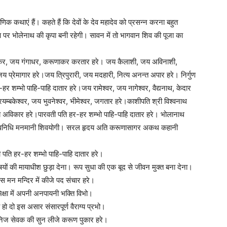
क कथाएं हैं। कहते हैं कि देवों के देव महादेव को प्रसन्न करना बहुत
 पर भोलेनाथ की कृपा बनी रहेगी। सावन में तो भागवान शिव की पूजा का
िवशंकर, जय गंगाधर, करूणाकर करतार हरे। जय कैलाशी, जय अविनाशी,
ेमागार हरे।जय त्रिपुरारी, जय मदहारी, नित्य अनन्त अपार हरे। निर्गुण
म्भो पाहि-पाहि दातार हरे।जय रामेश्वर, जय नागेश्वर, वैद्यनाथ, केदार
म्बकेश्वर, जय भुवनेश्वर, भीमेश्वर, जगतार हरे।काशीपति श्री विश्वनाथ
विकार हरे।पारवती पति हर-हर शम्भो पाहि-पाहि दातार हरे। भोलानाथ
 है नवनिधि मनमानी शिवयोगी। सरल हृदय अति करूणासागर अकथ कहानी
ति हर-हर शम्भो पाहि-पाहि दातार हरे।
यों की मायाधीश छुड़ा देना। रूप सुधा की एक बूद से जीवन मुक्त बना देना।
स मन मन्दिर में कीजे पद संचार हरे।
िक्षा में अपनी अनपायनी भक्ति विभो।
हो दो इस असार संसारपूर्ण वैराग्य प्रभो।
हो निज सेवक की सुन लीजे करूण पुकार हरे।