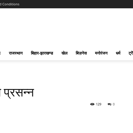
d Conditions
ढ
राजस्‍थान
बिहार-झारखण्‍ड
खेल
बिज़नेस
मनोरंजन
धर्म
ट्रे
े प्रसन्न
129
0