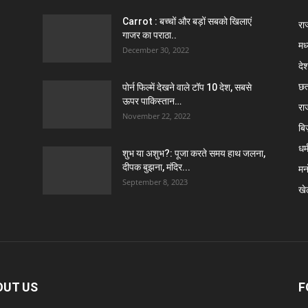
Carrot : बच्चों और बड़ों सबको खिलाएं
राज
गाजर का पराठा..
मध
December 30, 2022
दे
छत
पोर्न फिल्में देखने वाले टॉप 10 देश, सबसे
ऊपर पाकिस्तान…
रा
November 22, 2022
बि
धर्
शुभ या अशुभ?: पूजा करते समय हाथ जलना,
दीपक बुझना, मंदिर...
मन
September 8, 2023
खे
OUT US
F