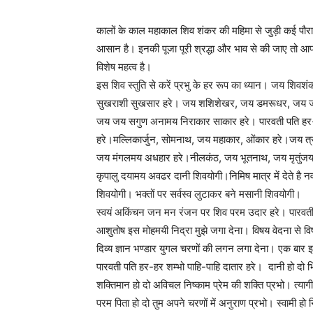
कालों के काल महाकाल शिव शंकर की महिमा से जुड़ी कई पौराणि
आसान है। इनकी पूजा पूरी श्रद्धा और भाव से की जाए तो आप
विशेष महत्व है।
इस शिव स्तुति से करें प्रभु के हर रूप का ध्यान। जय श
सुखराशी सुखसार हरे। जय शशिशेखर, जय डमरूधर, जय जय प्र
जय जय सगुण अनामय निराकार साकार हरे। पारवती पति हर-हर श
हरे।मल्लिकार्जुन, सोमनाथ, जय महाकार, ओंकार हरे।जय त्रय
जय मंगलमय अधहार हरे।नीलकंठ, जय भूतनाथ, जय मृतुंजय अ
कृपालु दयामय अवढर दानी शिवयोगी।निमिष मात्र में देते
शिवयोगी। भक्तों पर सर्वस्व लुटाकर बने मसानी शिवयोगी।
स्वयं अकिंचन जन मन रंजन पर शिव परम उदार हरे। पारवती प
आशुतोष इस मोहमयी निद्रा मुझे जगा देना। विषय वेदना से विष
दिव्य ज्ञान भण्डार युगल चरणों की लगन लगा देना। एक बार इ
पारवती पति हर-हर शम्भो पाहि-पाहि दातार हरे। दानी हो दो भ
शक्तिमान हो दो अविचल निष्काम प्रेम की शक्ति प्रभो। त्यागी 
परम पिता हो दो तुम अपने चरणों में अनुराण प्रभो। स्वामी 