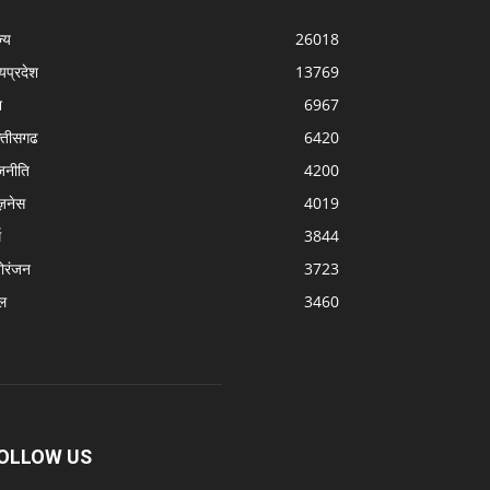
्‍य
26018
्यप्रदेश
13769
श
6967
्‍तीसगढ
6420
जनीति
4200
ज़नेस
4019
म
3844
ोरंजन
3723
ल
3460
OLLOW US