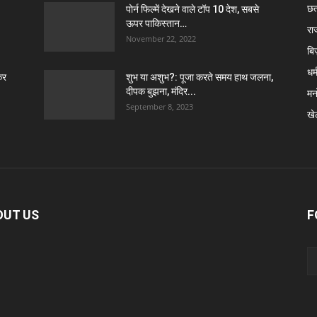
छत
पोर्न फिल्में देखने वाले टॉप 10 देश, सबसे
ऊपर पाकिस्तान…
रा
November 22, 2022
बि
धर्
कर
शुभ या अशुभ?: पूजा करते समय हाथ जलना,
दीपक बुझना, मंदिर...
मन
September 8, 2023
खे
OUT US
F