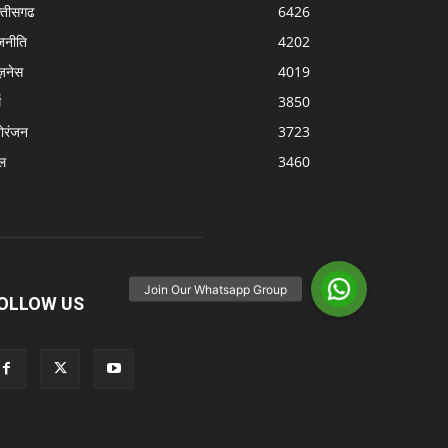
्‍तीसगढ
6426
जनीति
4202
ज़नेस
4019
म
3850
ोरंजन
3723
ल
3460
OLLOW US