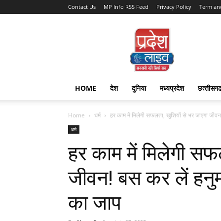
Contact Us
MP Info RSS Feed
Privacy Policy
Term an
Pradesh
Live
HOME
देश
दुनिया
मध्यप्रदेश
छत्‍तीसग
Home
धर्म
हर काम में मिलेगी सफलता, खुशियों से भर जाएगा जीव
धर्म
हर काम में मिलेगी सफ
जीवन! बस कर लें हनु
का जाप