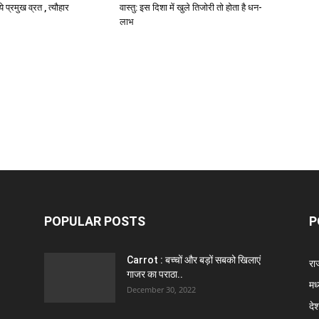
े प्रमुख व्रत , त्यौहार
वास्तु: इस दिशा में खुले तिजोरी तो होता है धन-
लाभ
POPULAR POSTS
P
Carrot : बच्चों और बड़ों सबको खिलाएं
राज
गाजर का पराठा..
मध
December 30, 2022
दे