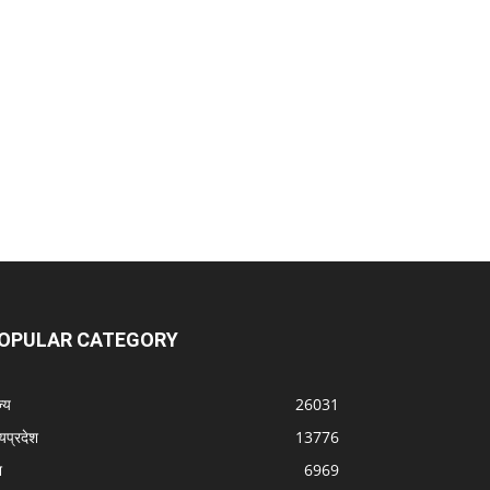
OPULAR CATEGORY
्‍य
26031
्यप्रदेश
13776
श
6969