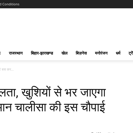
d Conditions
ढ
राजस्‍थान
बिहार-झारखण्‍ड
खेल
बिज़नेस
मनोरंजन
धर्म
ट्रे
न! बस कर...
लता, खुशियों से भर जाएगा
मान चालीसा की इस चौपाई