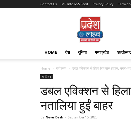
Contact Us
MP Info RSS Feed
Privacy Policy
Term an
Pradesh
Live
HOME
देश
दुनिया
मध्यप्रदेश
छत्‍तीसग
Home
मनोरंजन
डबल एविक्शन से हिला बिग बॉस हाउस, नगमा-नता
मनोरंजन
डबल एविक्शन से हिला
नतालिया हुईं बाहर
By
News Desk
-
September 15, 2025