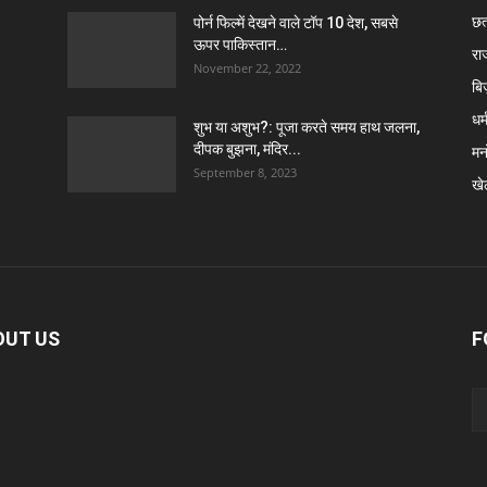
छत
पोर्न फिल्में देखने वाले टॉप 10 देश, सबसे
ऊपर पाकिस्तान…
रा
November 22, 2022
बि
धर्
शुभ या अशुभ?: पूजा करते समय हाथ जलना,
दीपक बुझना, मंदिर...
मन
September 8, 2023
खे
OUT US
F