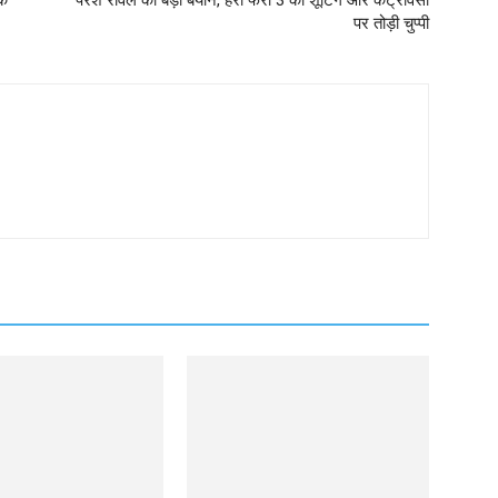
तक
परेश रावल का बड़ा बयान, हेरा फेरी 3 की शूटिंग और कंट्रोवर्सी
पर तोड़ी चुप्पी