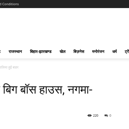
d Conditions
ढ
राजस्‍थान
बिहार-झारखण्‍ड
खेल
बिज़नेस
मनोरंजन
धर्म
ट्रे
लिया हुईं बाहर
 बिग बॉस हाउस, नगमा-
220
0