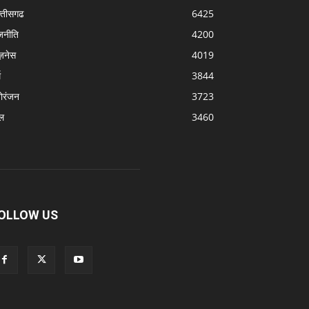
्‍तीसगढ
6425
जनीति
4200
ज़नेस
4019
म
3844
ोरंजन
3723
ल
3460
OLLOW US