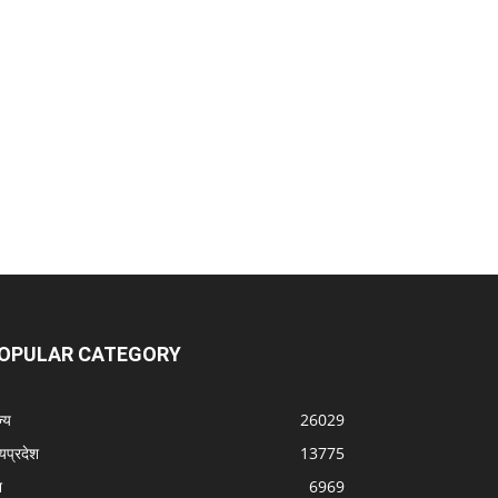
OPULAR CATEGORY
्‍य
26029
्यप्रदेश
13775
श
6969