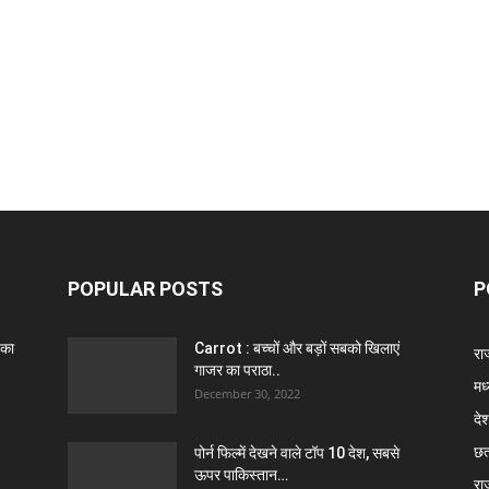
POPULAR POSTS
P
 का
Carrot : बच्चों और बड़ों सबको खिलाएं
राज
गाजर का पराठा..
मध
December 30, 2022
दे
छत
पोर्न फिल्में देखने वाले टॉप 10 देश, सबसे
ऊपर पाकिस्तान…
रा