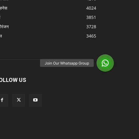
ज़नेस
4024
म
3851
ोरंजन
3728
ल
3465
OLLOW US