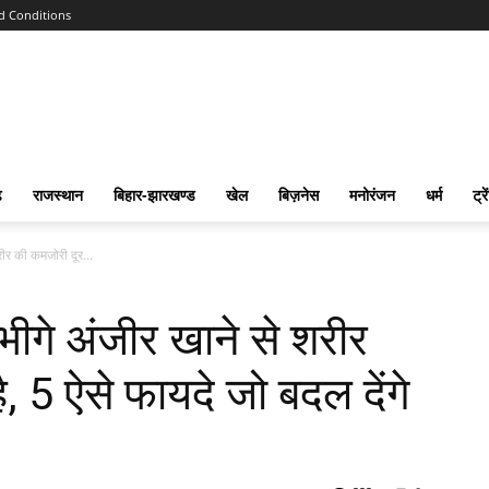
d Conditions
ढ
राजस्‍थान
बिहार-झारखण्‍ड
खेल
बिज़नेस
मनोरंजन
धर्म
ट्रे
रीर की कमजोरी दूर...
भीगे अंजीर खाने से शरीर
, 5 ऐसे फायदे जो बदल देंगे