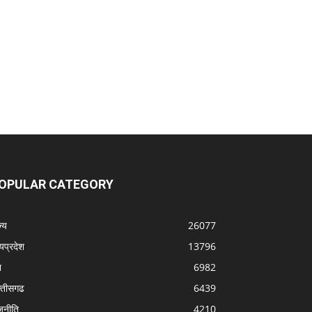
OPULAR CATEGORY
्‍य
26077
्यप्रदेश
13796
श
6982
्‍तीसगढ
6439
जनीति
4210