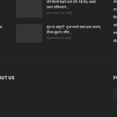
छत
पोर्न फिल्में देखने वाले टॉप 10 देश, सबसे
ऊपर पाकिस्तान…
रा
November 22, 2022
बि
धर्
ठक
शुभ या अशुभ?: पूजा करते समय हाथ जलना,
दीपक बुझना, मंदिर...
मन
September 8, 2023
खे
OUT US
F