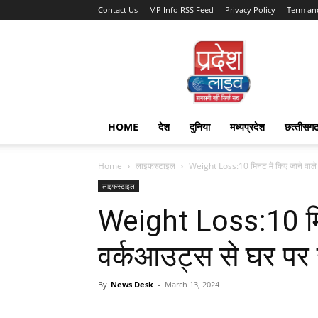
Contact Us
MP Info RSS Feed
Privacy Policy
Term an
Pradesh
Live
HOME
देश
दुनिया
मध्यप्रदेश
छत्‍तीसग
Home
लाइफस्टाइल
Weight Loss:10 मिनट में किए जाने वाले 
लाइफस्टाइल
Weight Loss:10 मिनट
वर्कआउट्स से घर पर 
By
News Desk
-
March 13, 2024