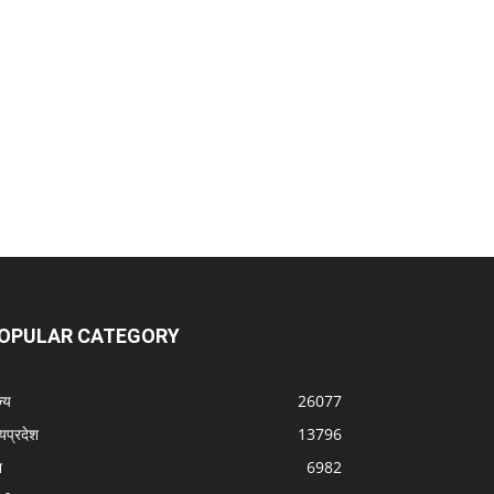
OPULAR CATEGORY
्‍य
26077
्यप्रदेश
13796
श
6982