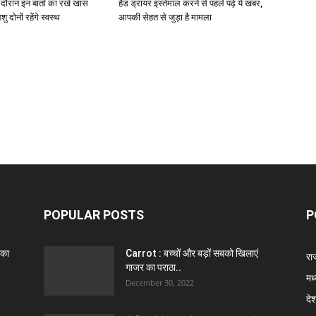
े दौरान इन बातों का रखें खास
हैंड ड्रायर इस्तेमाल करने से पहले पढ़ें ये खबर,
ु दोनों रहेंगे स्वस्थ
आपकी सेहत से जुड़ा है मामला
POPULAR POSTS
P
 का
Carrot : बच्चों और बड़ों सबको खिलाएं
राज
गाजर का पराठा..
मध
December 30, 2022
दे