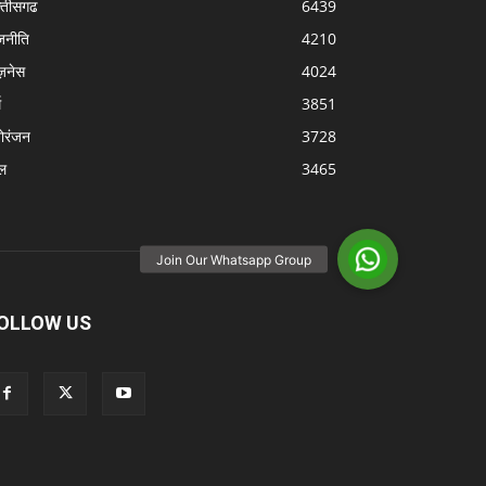
्‍तीसगढ
6439
जनीति
4210
ज़नेस
4024
म
3851
ोरंजन
3728
ल
3465
OLLOW US