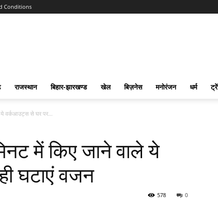
d Conditions
ढ
राजस्‍थान
बिहार-झारखण्‍ड
खेल
बिज़नेस
मनोरंजन
धर्म
ट्रे
ये वर्कआउट्स से घर पर...
 में किए जाने वाले ये
ही घटाएं वजन
578
0