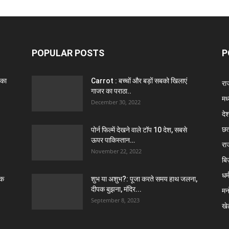
POPULAR POSTS
P
 का
Carrot : बच्चों और बड़ों सबको खिलाएं
राज
गाजर का पराठा..
मध
December 30, 2022
दे
छत
पोर्न फिल्में देखने वाले टॉप 10 देश, सबसे
ऊपर पाकिस्तान…
रा
November 22, 2022
बि
धर्
ठक
शुभ या अशुभ?: पूजा करते समय हाथ जलना,
दीपक बुझना, मंदिर...
मन
September 8, 2023
खे