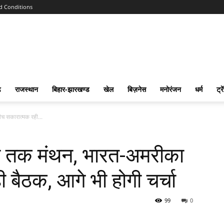
d Conditions
ढ
राजस्‍थान
बिहार-झारखण्‍ड
खेल
बिज़नेस
मनोरंजन
धर्म
ट्रे
ीच सकारात्मक रही...
टे तक मंथन, भारत-अमरीका
 बैठक, आगे भी होगी चर्चा
99
0