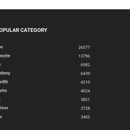
OPULAR CATEGORY
्‍य
26077
्यप्रदेश
13796
श
6982
्‍तीसगढ
6439
जनीति
4210
ज़नेस
4024
म
3851
ोरंजन
3728
ल
3465