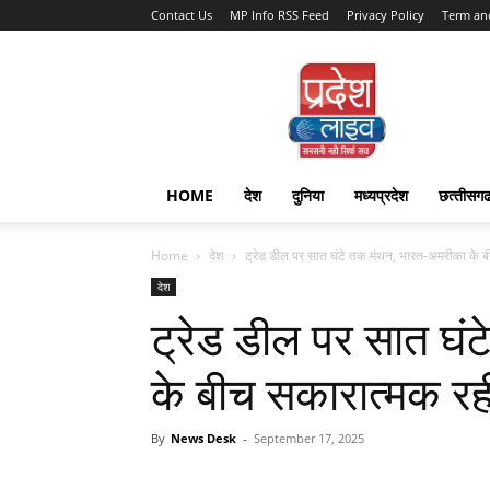
Contact Us
MP Info RSS Feed
Privacy Policy
Term an
Pradesh
Live
HOME
देश
दुनिया
मध्यप्रदेश
छत्‍तीसग
Home
देश
ट्रेड डील पर सात घंटे तक मंथन, भारत-अमरीका के ब
देश
ट्रेड डील पर सात घं
के बीच सकारात्मक रही
By
News Desk
-
September 17, 2025