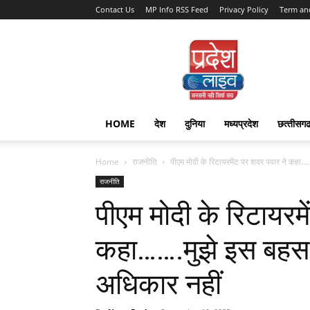
Contact Us
MP Info RSS Feed
Privacy Policy
Term an
Pradesh
Live
HOME
देश
दुनिया
मध्यप्रदेश
छत्‍तीसग
Home
राजनीति
पीएम मोदी के रिटायरमेंट पर शदर पवार ने कहा…….
राजनीति
पीएम मोदी के रिटायरम
कहा…….मुझे इस बहस म
अधिकार नहीं