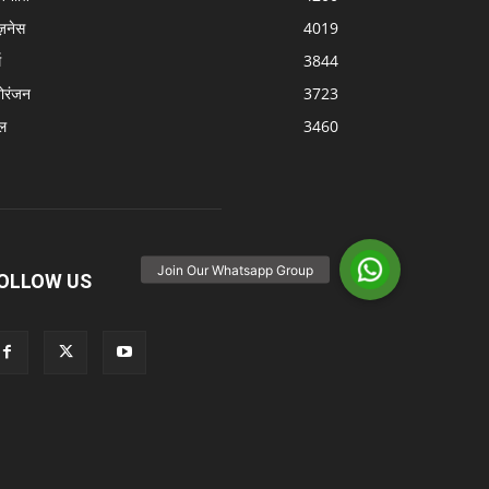
ज़नेस
4019
म
3844
ोरंजन
3723
ल
3460
OLLOW US