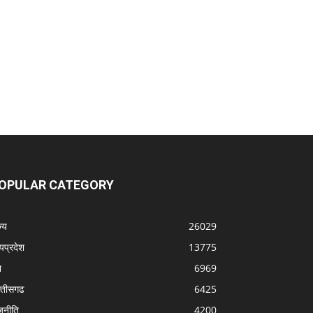
OPULAR CATEGORY
्‍य
26029
्यप्रदेश
13775
श
6969
्‍तीसगढ
6425
जनीति
4200