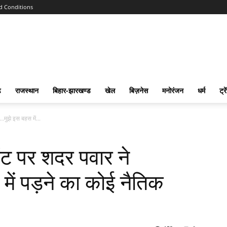
d Conditions
ढ
राजस्‍थान
बिहार-झारखण्‍ड
खेल
बिज़नेस
मनोरंजन
धर्म
ट्रे
मुझे इस बहस में...
ेंट पर शदर पवार ने
ें पड़ने का कोई नैतिक