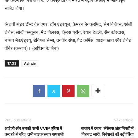
यह कदम बिग बैश लीग की लोकप्रियता को भारत में बढ़ाने के लिए भी महत्वपूर्ण
साबित होगा।
सिडनी थंडर टीम: वेस एगर, टॉम एंड्रयूज, कैमरन बैनक्रॉफ्ट, सैम बिलिंग्स, ओली
डेविस, लोकी फर्ग्यूसन, मैट गिलक्स, क्रिस ग्रीन, रेयान हेडली, सैम कोंस्टास,
नाथन मैकएंड्रयू, डेनियल सैम्स, तनवीर संघा, पैट कमिंस, शादाब खान और डेविड
वॉर्नर (कप्तान)। (अश्विन के बिना)
TAGS
Ashwin
Previous article
Next article
आईजी और उनकी पत्नी VVIP एरिया में
बाजार में दबाव, सेंसेक्स और निफ्टी में
कर रहे थे वॉक, तभी बाइक सवार अपराधी
गिरावट जारी, निवेशकों की बढ़ी चिंता