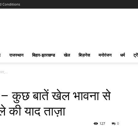
d Conditions
ढ
राजस्‍थान
बिहार-झारखण्‍ड
खेल
बिज़नेस
मनोरंजन
धर्म
ट्रे
पर,...
– कुछ बातें खेल भावना से
 की याद ताज़ा
127
0