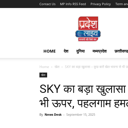
Contact Us
MP Info RSS Feed
Privacy Policy
Term an
Pradesh
Live
HOME
देश
दुनिया
मध्यप्रदेश
छत्‍तीसग
Home
खेल
SKY का बड़ा खुलासा – कुछ बातें खेल भावना से भी ऊ
खेल
SKY का बड़ा खुलासा 
भी ऊपर, पहलगाम हमले
By
News Desk
-
September 15, 2025