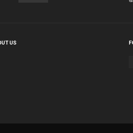
खे
OUT US
F