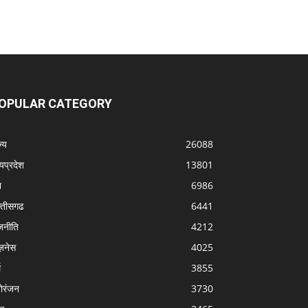
OPULAR CATEGORY
्‍य
26088
्यप्रदेश
13801
श
6986
्‍तीसगढ
6441
जनीति
4212
ज़नेस
4025
म
3855
ोरंजन
3730