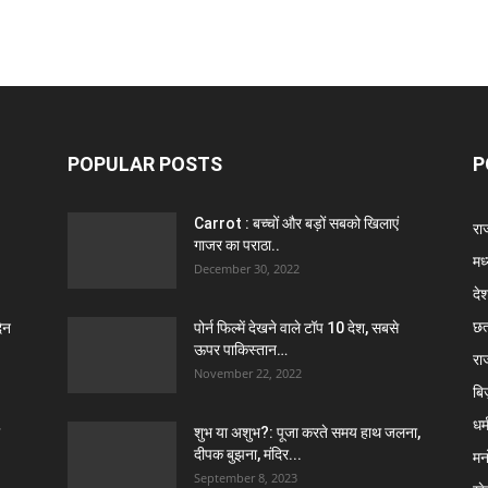
POPULAR POSTS
P
Carrot : बच्चों और बड़ों सबको खिलाएं
राज
गाजर का पराठा..
मध
December 30, 2022
दे
छत
िन
पोर्न फिल्में देखने वाले टॉप 10 देश, सबसे
ऊपर पाकिस्तान…
रा
November 22, 2022
बि
धर्
शुभ या अशुभ?: पूजा करते समय हाथ जलना,
दीपक बुझना, मंदिर...
मन
September 8, 2023