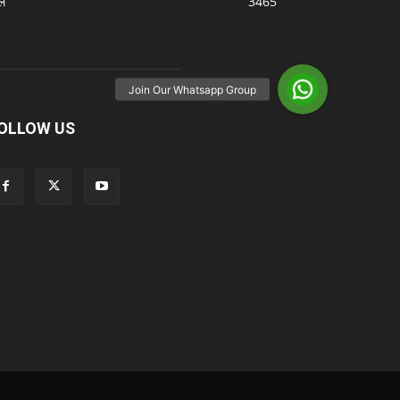
ल
3465
OLLOW US