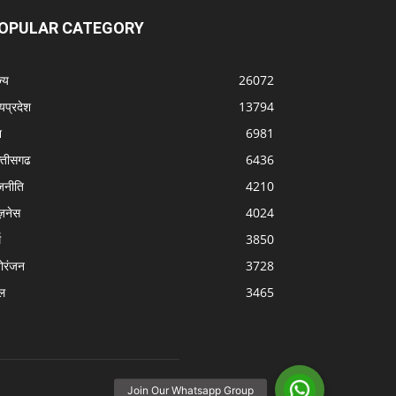
OPULAR CATEGORY
्‍य
26072
्यप्रदेश
13794
श
6981
्‍तीसगढ
6436
जनीति
4210
ज़नेस
4024
म
3850
ोरंजन
3728
ल
3465