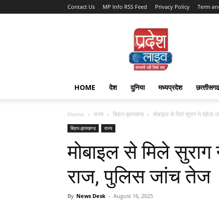
Contact Us
MP Info RSS Feed
Privacy Policy
Term an
Pradesh
Live
HOME
देश
दुनिया
मध्यप्रदेश
छत्‍तीसग
Home
राज्‍य
बिहार-झारखण्‍ड
मोबाइल से मिले सुराग ने खोला 
बिहार-झारखण्‍ड
राज्‍य
मोबाइल से मिले सुराग
राज, पुलिस जांच तेज
By
News Desk
-
August 16, 2025