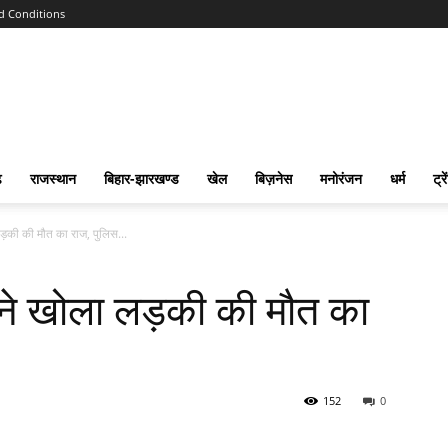
d Conditions
ढ
राजस्‍थान
बिहार-झारखण्‍ड
खेल
बिज़नेस
मनोरंजन
धर्म
ट्रे
लड़की की मौत का राज, पुलिस...
 ने खोला लड़की की मौत का
152
0