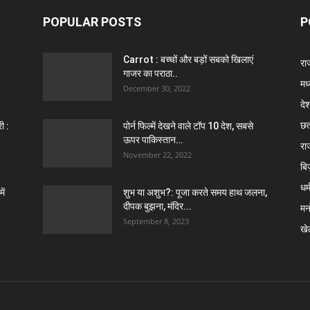
POPULAR POSTS
P
Carrot : बच्चों और बड़ों सबको खिलाएं
राज
गाजर का पराठा..
मध
December 30, 2022
दे
छत
ी :
पोर्न फिल्में देखने वाले टॉप 10 देश, सबसे
ऊपर पाकिस्तान…
रा
November 22, 2022
बि
धर्
ें
शुभ या अशुभ?: पूजा करते समय हाथ जलना,
दीपक बुझना, मंदिर...
मन
September 8, 2023
खे