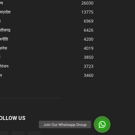
्‍य
26030
्यप्रदेश
13775
श
6969
्‍तीसगढ
6426
जनीति
4200
ज़नेस
4019
म
3850
ोरंजन
3723
ल
3460
OLLOW US