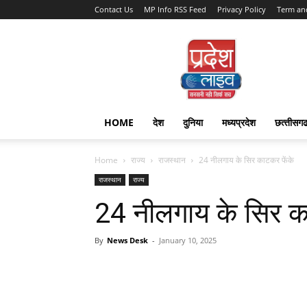
Contact Us
MP Info RSS Feed
Privacy Policy
Term an
Pradesh
Live
HOME
देश
दुनिया
मध्यप्रदेश
छत्‍तीसग
Home
राज्‍य
राजस्‍थान
24 नीलगाय के सिर काटकर फेंके
राजस्‍थान
राज्‍य
24 नीलगाय के सिर क
By
News Desk
-
January 10, 2025