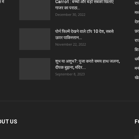
में
Carrot : बच्चों और बड़ों सबको खिलाएं
राज
गाजर का पराठा..
मध
December 30, 2022
दे
छत
पोर्न फिल्में देखने वाले टॉप 10 देश, सबसे
ऊपर पाकिस्तान…
रा
November 22, 2022
बि
धर्
शुभ या अशुभ?: पूजा करते समय हाथ जलना,
दीपक बुझना, मंदिर...
मन
September 8, 2023
खे
OUT US
F