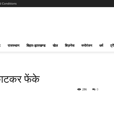
d Conditions
ढ
राजस्‍थान
बिहार-झारखण्‍ड
खेल
बिज़नेस
मनोरंजन
धर्म
ट्रे
ाटकर फेंके
286
0