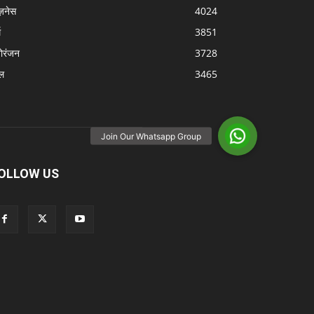
ज़नेस
4024
म
3851
ोरंजन
3728
ल
3465
OLLOW US