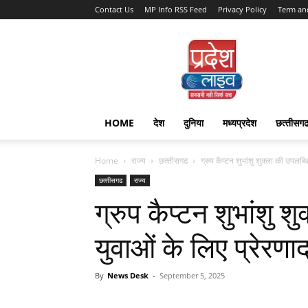
Contact Us
MP Info RSS Feed
Privacy Policy
Term an
Pradesh
Live
HOME
देश
दुनिया
मध्यप्रदेश
छत्‍तीसग
Home
राज्‍य
छत्‍तीसगढ
ग्रुप कैप्टन शुभांशु शुक्ला की उपलब्धि
छत्‍तीसगढ
राज्‍य
ग्रुप कैप्टन शुभांशु श
युवाओं के लिए प्रेरणाद
By
News Desk
-
September 5, 2025