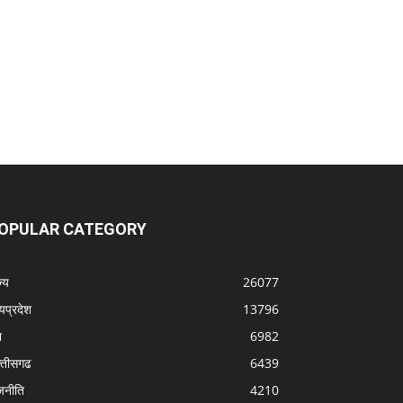
OPULAR CATEGORY
्‍य
26077
्यप्रदेश
13796
श
6982
्‍तीसगढ
6439
जनीति
4210