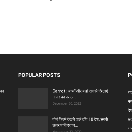
POPULAR POSTS
P
 का
Carrot : बच्चों और बड़ों सबको खिलाएं
राज
गाजर का पराठा..
मध
December 30, 2022
दे
छत
पोर्न फिल्में देखने वाले टॉप 10 देश, सबसे
ऊपर पाकिस्तान…
रा
November 22, 2022