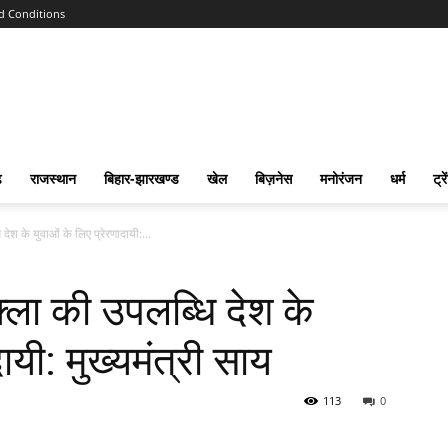
d Conditions
ढ
राजस्‍थान
बिहार-झारखण्‍ड
खेल
बिज़नेस
मनोरंजन
धर्म
ट्रे
 देश के युवाओं के लिए प्रेरणादायी:...
ुक्ला की उपलब्धि देश के
ायी: मुख्यमंत्री साय
113
0