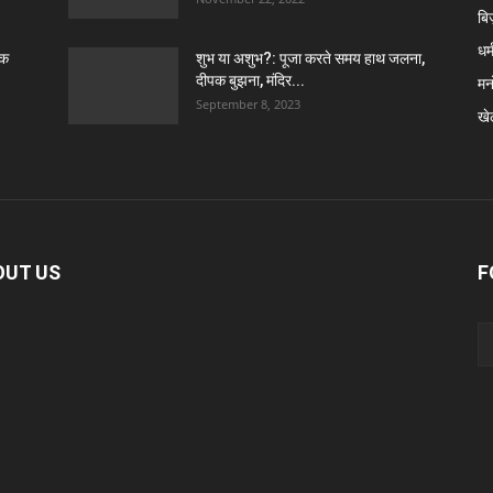
बि
धर्
ठक
शुभ या अशुभ?: पूजा करते समय हाथ जलना,
दीपक बुझना, मंदिर...
मन
September 8, 2023
खे
OUT US
F