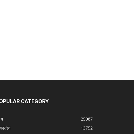
OPULAR CATEGORY
्‍य
25987
्यप्रदेश
13752