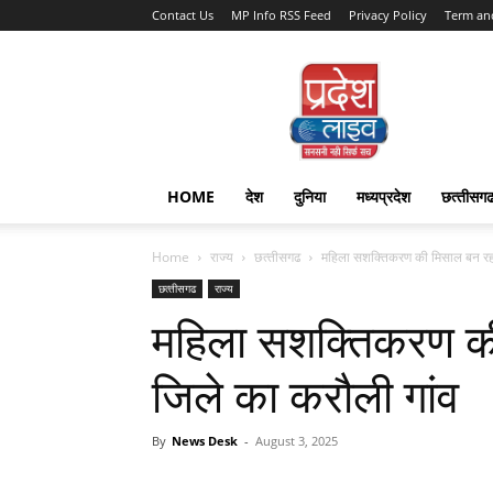
Contact Us
MP Info RSS Feed
Privacy Policy
Term an
Pradesh
Live
HOME
देश
दुनिया
मध्यप्रदेश
छत्‍तीसग
Home
राज्‍य
छत्‍तीसगढ
महिला सशक्तिकरण की मिसाल बन रहा
छत्‍तीसगढ
राज्‍य
महिला सशक्तिकरण की
जिले का करौली गांव
By
News Desk
-
August 3, 2025