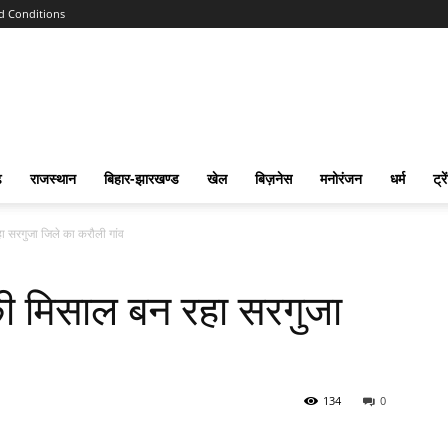
d Conditions
ढ
राजस्‍थान
बिहार-झारखण्‍ड
खेल
बिज़नेस
मनोरंजन
धर्म
ट्रे
 सरगुजा जिले का करौली गांव
 मिसाल बन रहा सरगुजा
134
0