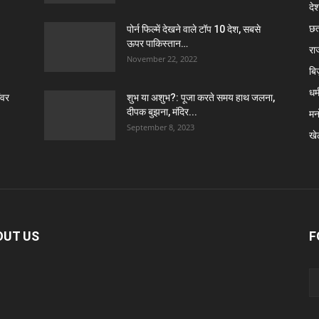
दे
छत
पोर्न फिल्में देखने वाले टॉप 10 देश, सबसे
ऊपर पाकिस्तान…
रा
November 22, 2022
बि
धर्
ंवर
शुभ या अशुभ?: पूजा करते समय हाथ जलना,
दीपक बुझना, मंदिर...
मन
September 8, 2023
खे
OUT US
F