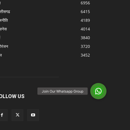
श
6956
्‍तीसगढ
6415
जनीति
4189
ज़नेस
4014
म
3840
ोरंजन
3720
ल
3452
OLLOW US