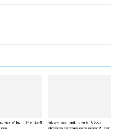
 कुमार सोनी को मिली मासिक बिजली
सीएससी आज ग्रामीण भारत के डिजिटल
े राहत
परिवर्तन का एक मजबूत आधार बन चुका है : मंत्री