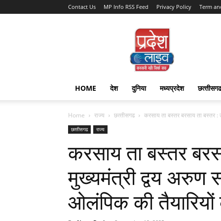
Contact Us
MP Info RSS Feed
Privacy Policy
Term an
Pradesh
Live
HOME
देश
दुनिया
मध्यप्रदेश
छत्‍तीसग
Home
राज्‍य
छत्‍तीसगढ
करसाय ता बस्तर बरसाय ता बस्तर : उप 
छत्‍तीसगढ
राज्‍य
करसाय ता बस्तर बरस
मुख्यमंत्री द्वय अरुण
ओलंपिक की तैयारियों 