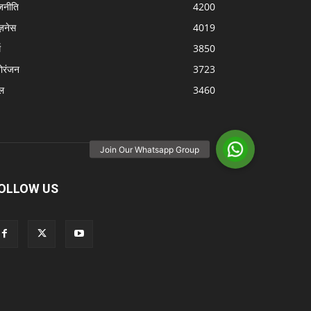
जनीति
4200
ज़नेस
4019
म
3850
ोरंजन
3723
ल
3460
OLLOW US