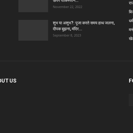
ऊपर पाकिस्तान…
रा
November 22, 2022
बि
धर्
शुभ या अशुभ?: पूजा करते समय हाथ जलना,
दीपक बुझना, मंदिर...
मन
September 8, 2023
खे
OUT US
F