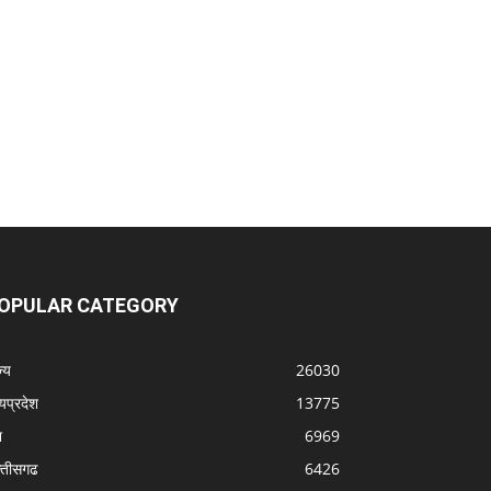
OPULAR CATEGORY
्‍य
26030
्यप्रदेश
13775
श
6969
्‍तीसगढ
6426