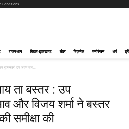
d Conditions
ढ
राजस्‍थान
बिहार-झारखण्‍ड
खेल
बिज़नेस
मनोरंजन
धर्म
ट्रे
मुख्यमंत्री द्वय अरुण साव...
ाय ता बस्तर : उप
 साव और विजय शर्मा ने बस्तर
की समीक्षा की