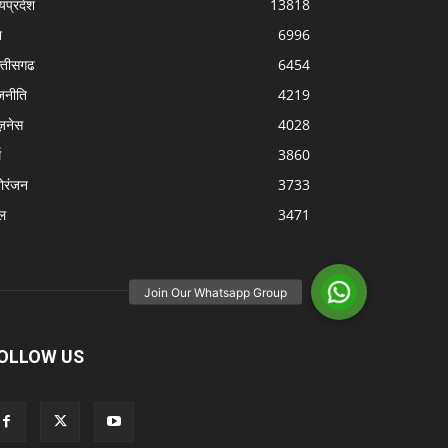
्यप्रदेश
13818
श
6996
्‍तीसगढ
6454
जनीति
4219
ज़नेस
4028
म
3860
ोरंजन
3733
ल
3471
OLLOW US