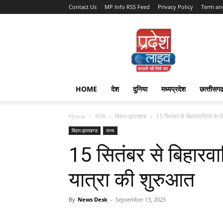
Contact Us
MP Info RSS Feed
Privacy Policy
Term an
Pradesh
Live
HOME
देश
दुनिया
मध्यप्रदेश
छत्‍तीसग
Home
राज्‍य
बिहार-झारखण्‍ड
15 सितंबर से बिहारवासियों के ल
बिहार-झारखण्‍ड
राज्‍य
15 सितंबर से बिहारवास
यात्रा की शुरुआत
By
News Desk
-
September 13, 2025