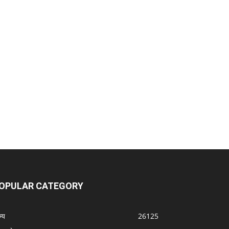
OPULAR CATEGORY
्‍य
26125