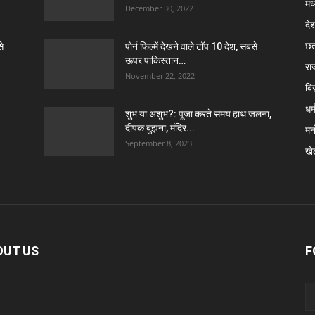
मध
December 30, 2022
दे
छत
े
पोर्न फिल्में देखने वाले टॉप 10 देश, सबसे
ऊपर पाकिस्तान…
रा
November 22, 2022
बि
धर्
शुभ या अशुभ?: पूजा करते समय हाथ जलना,
दीपक बुझना, मंदिर...
मन
September 8, 2023
खे
OUT US
F