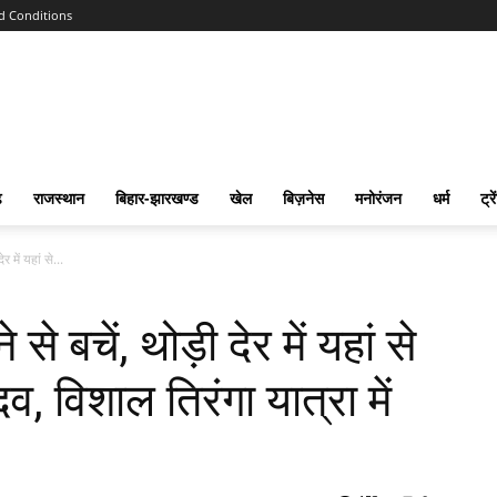
d Conditions
ढ
राजस्‍थान
बिहार-झारखण्‍ड
खेल
बिज़नेस
मनोरंजन
धर्म
ट्रे
 में यहां से...
े बचें, थोड़ी देर में यहां से
व, विशाल तिरंगा यात्रा में