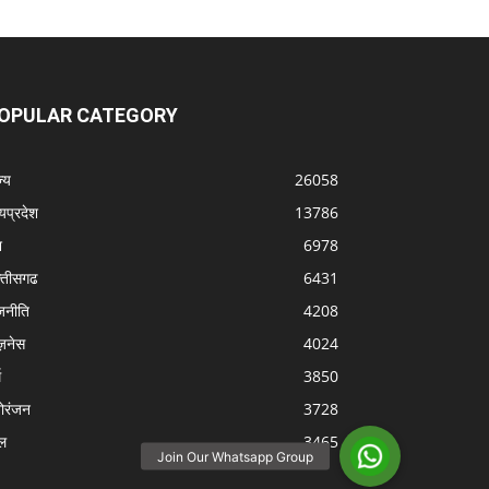
OPULAR CATEGORY
्‍य
26058
्यप्रदेश
13786
श
6978
्‍तीसगढ
6431
जनीति
4208
ज़नेस
4024
म
3850
ोरंजन
3728
ल
3465