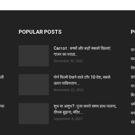
POPULAR POSTS
P
Carrot : बच्चों और बड़ों सबको खिलाएं
राज
गाजर का पराठा..
मध
December 30, 2022
दे
छत
ाली
पोर्न फिल्में देखने वाले टॉप 10 देश, सबसे
ऊपर पाकिस्तान…
रा
November 22, 2022
बि
धर्
ाफा
शुभ या अशुभ?: पूजा करते समय हाथ जलना,
दीपक बुझना, मंदिर...
मन
September 8, 2023
खे