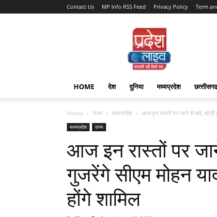
Contact Us
MP Info RSS Feed
Privacy Policy
Term an
Pradesh
Live
HOME
देश
दुनिया
मध्यप्रदेश
छत्‍तीसग
Home
राज्‍य
मध्यप्रदेश
आज इन रास्तों पर जाने से बचें, थोड़ी देर
मध्यप्रदेश
राज्‍य
आज इन रास्तों पर जाने स
गुजरेंगे सीएम मोहन याद
होंगे शामिल