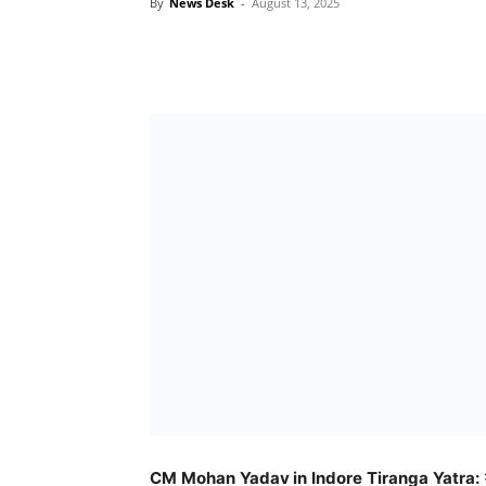
By
News Desk
-
August 13, 2025
CM Mohan Yadav in Indore Tiranga Yatra:
म