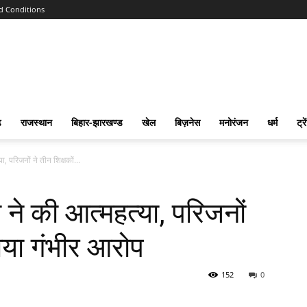
d Conditions
ढ
राजस्‍थान
बिहार-झारखण्‍ड
खेल
बिज़नेस
मनोरंजन
धर्म
ट्रे
ा, परिजनों ने तीन शिक्षकों...
ा ने की आत्महत्या, परिजनों
गाया गंभीर आरोप
152
0