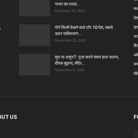
गाजर का पराठा..
मध
December 30, 2022
दे
छत
,
पोर्न फिल्में देखने वाले टॉप 10 देश, सबसे
ऊपर पाकिस्तान…
रा
November 22, 2022
बि
धर्
शुभ या अशुभ?: पूजा करते समय हाथ जलना,
दीपक बुझना, मंदिर...
मन
September 8, 2023
खे
OUT US
F