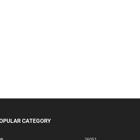
OPULAR CATEGORY
्‍य
26051