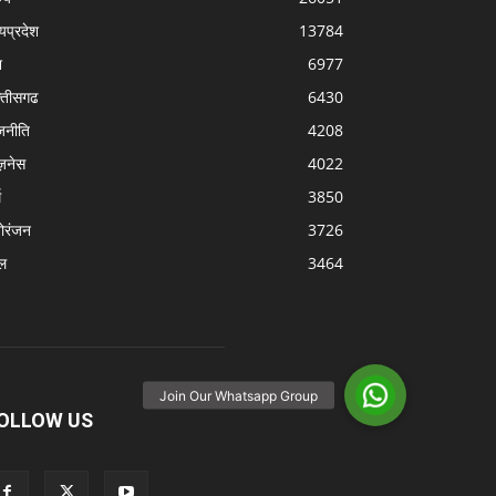
्यप्रदेश
13784
श
6977
्‍तीसगढ
6430
जनीति
4208
ज़नेस
4022
म
3850
ोरंजन
3726
ल
3464
OLLOW US