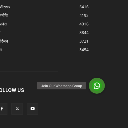
्‍तीसगढ
6416
जनीति
4193
ज़नेस
4016
म
3844
ोरंजन
3721
ल
3454
OLLOW US