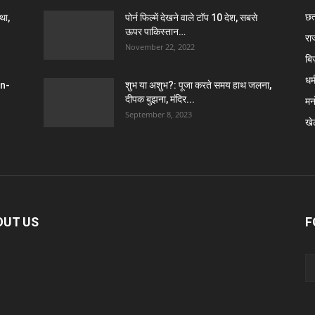
छत
था,
पोर्न फिल्में देखने वाले टॉप 10 देश, सबसे
ऊपर पाकिस्तान…
रा
November 22, 2022
बि
धर्
en-
शुभ या अशुभ?: पूजा करते समय हाथ जलना,
दीपक बुझना, मंदिर...
मन
September 8, 2023
खे
OUT US
F