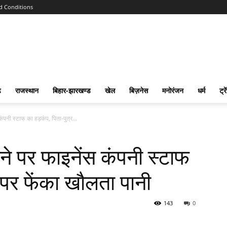
d Conditions
ढ
राजस्‍थान
बिहार-झारखण्‍ड
खेल
बिज़नेस
मनोरंजन
धर्म
ट्रे
ंपनी स्टाफ का हड़कंप, पिता-पुत्र...
ने पर फाइनेंस कंपनी स्टाफ
र पर फेंका खौलता पानी
143
0