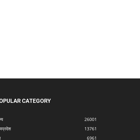
OPULAR CATEGORY
्‍य
26001
्यप्रदेश
13761
श
6961