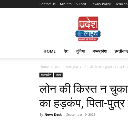
Contact Us
MP Info RSS Feed
Privacy Policy
Term an
Pradesh
Live
HOME
देश
दुनिया
मध्यप्रदेश
छत्‍तीसग
Home
राज्‍य
मध्यप्रदेश
लोन की किस्त न चुकाने पर फाइनेंस क
मध्यप्रदेश
राज्‍य
लोन की किस्त न चुका
का हड़कंप, पिता-पुत्
By
News Desk
-
September 19, 2025