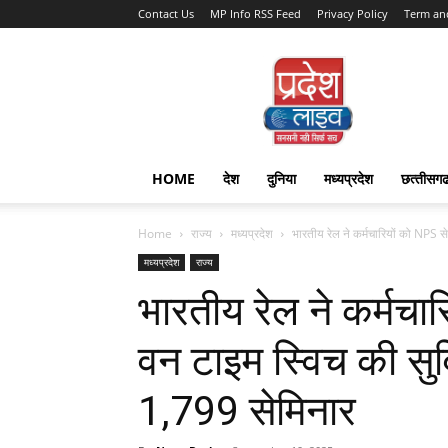
Contact Us
MP Info RSS Feed
Privacy Policy
Term an
Pradesh
Live
HOME
देश
दुनिया
मध्यप्रदेश
छत्‍तीसग
Home
राज्‍य
मध्यप्रदेश
भारतीय रेल ने कर्मचारियों को NPS स
मध्यप्रदेश
राज्‍य
भारतीय रेल ने कर्मचा
वन टाइम स्विच की सु
1,799 सेमिनार