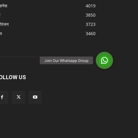
ज़नेस
4019
म
3850
ोरंजन
3723
ल
3460
OLLOW US