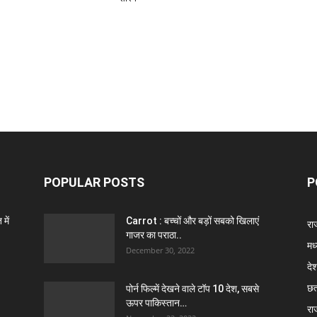
POPULAR POSTS
P
में
Carrot : बच्चों और बड़ों सबको खिलाएं
राज
गाजर का पराठा..
मध
December 30, 2022
दे
छत
पोर्न फिल्में देखने वाले टॉप 10 देश, सबसे
ऊपर पाकिस्तान…
रा