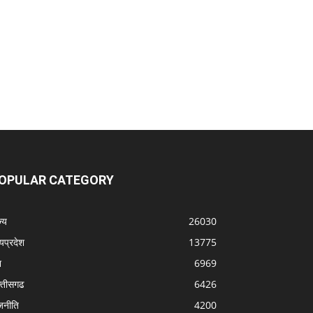
OPULAR CATEGORY
्‍य
26030
्यप्रदेश
13775
श
6969
्‍तीसगढ
6426
जनीति
4200