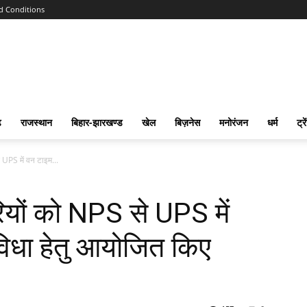
d Conditions
ढ
राजस्‍थान
बिहार-झारखण्‍ड
खेल
बिज़नेस
मनोरंजन
धर्म
ट्रे
े UPS में वन टाइम...
रियों को NPS से UPS में
विधा हेतु आयोजित किए