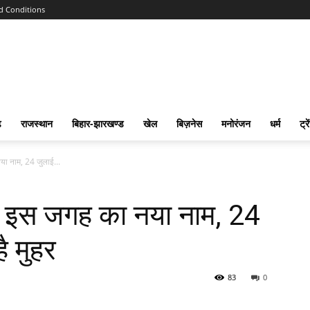
d Conditions
ढ
राजस्‍थान
बिहार-झारखण्‍ड
खेल
बिज़नेस
मनोरंजन
धर्म
ट्रे
या नाम, 24 जुलाई...
में इस जगह का नया नाम, 24
 मुहर
83
0