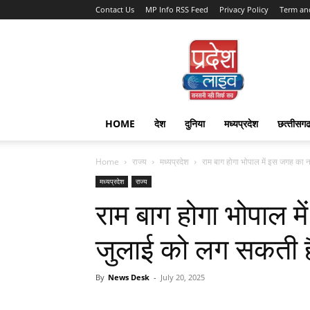
Contact Us
MP Info RSS Feed
Privacy Policy
Term an
Pradesh
Live
HOME
देश
दुनिया
मध्यप्रदेश
छत्‍तीसग
Home
राज्‍य
मध्यप्रदेश
राम बाग होगा भोपाल में इस जगह का न
मध्यप्रदेश
राज्‍य
राम बाग होगा भोपाल 
जुलाई को लग सकती है
By
News Desk
-
July 20, 2025