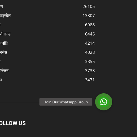
्‍य
26105
्यप्रदेश
13807
श
6988
्‍तीसगढ
6446
जनीति
4214
ज़नेस
4028
म
3855
ोरंजन
3733
ल
3471
OLLOW US