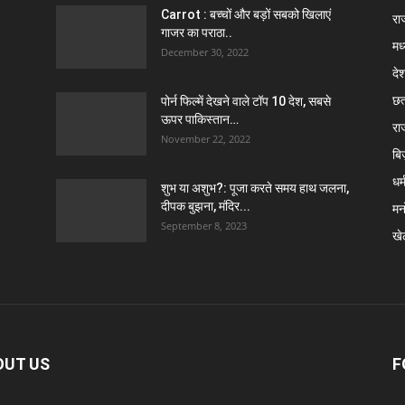
Carrot : बच्चों और बड़ों सबको खिलाएं
राज
गाजर का पराठा..
मध
December 30, 2022
दे
छत
पोर्न फिल्में देखने वाले टॉप 10 देश, सबसे
ऊपर पाकिस्तान…
रा
November 22, 2022
बि
धर्
शुभ या अशुभ?: पूजा करते समय हाथ जलना,
दीपक बुझना, मंदिर...
मन
September 8, 2023
खे
OUT US
F