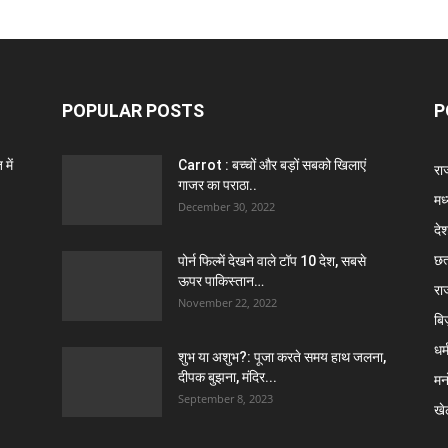
POPULAR POSTS
P
में
Carrot : बच्चों और बड़ों सबको खिलाएं
राज
गाजर का पराठा..
मध
December 30, 2022
दे
छत
पोर्न फिल्में देखने वाले टॉप 10 देश, सबसे
ऊपर पाकिस्तान…
रा
November 22, 2022
बि
धर्
शुभ या अशुभ?: पूजा करते समय हाथ जलना,
दीपक बुझना, मंदिर...
मन
September 8, 2023
खे