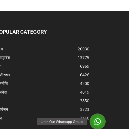
OPULAR CATEGORY
्‍य
26030
्यप्रदेश
13775
श
6969
्‍तीसगढ
6426
जनीति
4200
ज़नेस
4019
म
3850
ोरंजन
3723
ल
3460