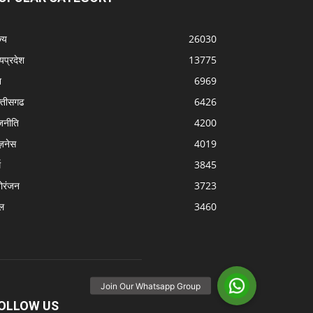
्‍य
26030
्यप्रदेश
13775
श
6969
्‍तीसगढ
6426
जनीति
4200
ज़नेस
4019
म
3845
ोरंजन
3723
ल
3460
OLLOW US