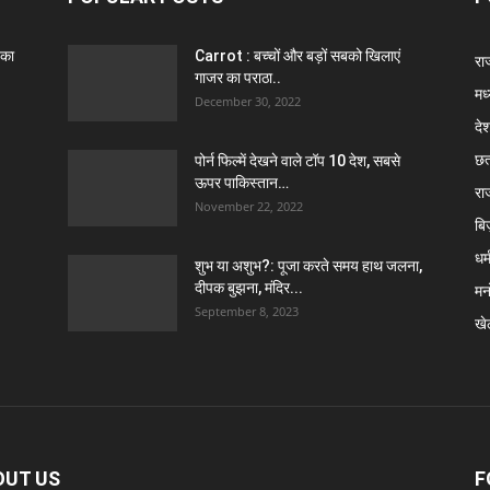
 का
Carrot : बच्चों और बड़ों सबको खिलाएं
राज
गाजर का पराठा..
मध
December 30, 2022
दे
छत
पोर्न फिल्में देखने वाले टॉप 10 देश, सबसे
ऊपर पाकिस्तान…
रा
November 22, 2022
बि
धर्
शुभ या अशुभ?: पूजा करते समय हाथ जलना,
दीपक बुझना, मंदिर...
मन
September 8, 2023
खे
OUT US
F