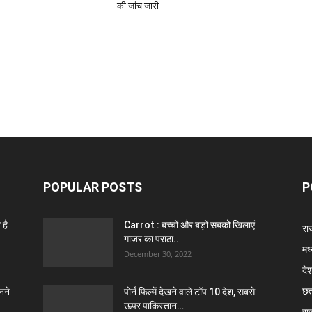
की जांच जारी
POPULAR POSTS
P
 है
Carrot : बच्चों और बड़ों सबको खिलाएं
राज
गाजर का पराठा..
मध
December 30, 2022
दे
छत
नने
पोर्न फिल्में देखने वाले टॉप 10 देश, सबसे
ऊपर पाकिस्तान…
रा