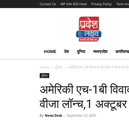
Contact Us
MP Info RSS Feed
Privacy Policy
Term an
Pradesh
Live
HOME
देश
दुनिया
मध्यप्रदेश
छत्‍तीसग
Home
दुनिया
अमेरिकी एच-1बी विवाद के बीच चीन ने किया के-वीजा
दुनिया
अमेरिकी एच-1बी विवाद
वीजा लॉन्च,1 अक्टूबर 
By
News Desk
-
September 23, 2025