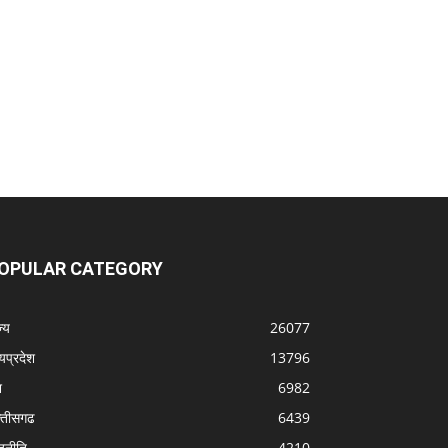
OPULAR CATEGORY
्‍य
26077
्यप्रदेश
13796
श
6982
्‍तीसगढ
6439
जनीति
4210