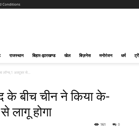
d Conditions
ढ
राजस्‍थान
बिहार-झारखण्‍ड
खेल
बिज़नेस
मनोरंजन
धर्म
ट्रे
 लॉन्च,1 अक्टूबर से...
 के बीच चीन ने किया के-
से लागू होगा
161
0