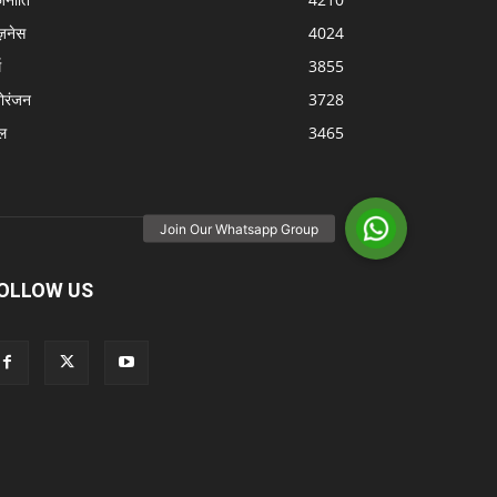
ज़नेस
4024
म
3855
ोरंजन
3728
ल
3465
OLLOW US