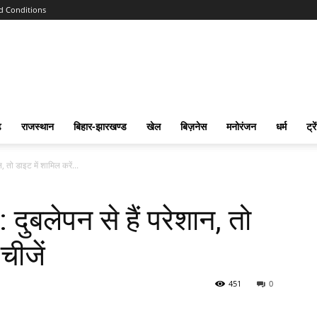
d Conditions
ढ
राजस्‍थान
बिहार-झारखण्‍ड
खेल
बिज़नेस
मनोरंजन
धर्म
ट्रे
 तो डाइट में शामिल करें...
बलेपन से हैं परेशान, तो
चीजें
451
0