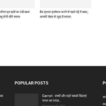
े दौरान इन बातों का रखें खास
हैंड ड्रायर इस्तेमाल करने से पहले पढ़ें ये खबर,
ु दोनों रहेंगे स्वस्थ
आपकी सेहत से जुड़ा है मामला
POPULAR POSTS
P
 का
Carrot : बच्चों और बड़ों सबको खिलाएं
राज
गाजर का पराठा..
मध
December 30, 2022