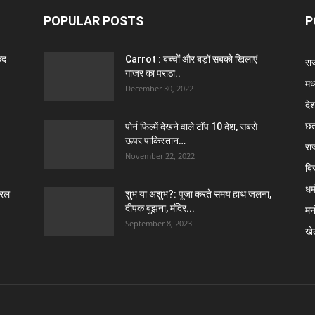
POPULAR POSTS
P
ैद
Carrot : बच्चों और बड़ों सबको खिलाएं
राज
गाजर का पराठा..
मध
December 30, 2022
दे
छत
पोर्न फिल्में देखने वाले टॉप 10 देश, सबसे
ऊपर पाकिस्तान…
रा
November 22, 2022
बि
धर्
ेरल
शुभ या अशुभ?: पूजा करते समय हाथ जलना,
दीपक बुझना, मंदिर...
मन
September 8, 2023
खे