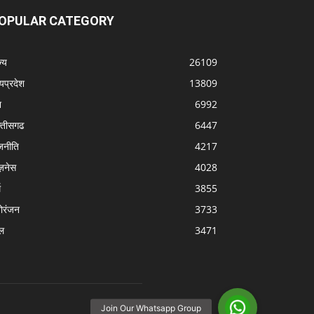
OPULAR CATEGORY
्‍य
26109
्यप्रदेश
13809
श
6992
्‍तीसगढ
6447
जनीति
4217
ज़नेस
4028
म
3855
ोरंजन
3733
ल
3471