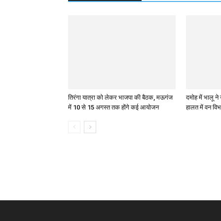
तिरंगा यात्रा को लेकर भाजपा की बैठक, मऊगंज
दमोह में भालू न
में 10 से 15 अगस्त तक होंगे कई आयोजन
हालत में वन विभ