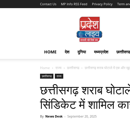
Contact Us
MP Info RSS Feed
Privacy Policy
Term an
Pradesh
Live
HOME
देश
दुनिया
मध्यप्रदेश
छत्‍तीसग
Home
राज्‍य
छत्‍तीसगढ
छत्तीसगढ़ शराब घोटाले में एक और खुल
छत्‍तीसगढ
राज्‍य
छत्तीसगढ़ शराब घोटाल
सिंडिकेट में शामिल का
By
News Desk
-
September 20, 2025