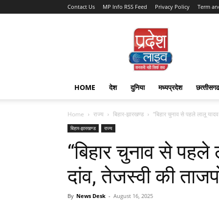
Contact Us
MP Info RSS Feed
Privacy Policy
Term an
Pradesh
Live
HOME
देश
दुनिया
मध्यप्रदेश
छत्‍तीसग
Home
राज्‍य
बिहार-झारखण्‍ड
“बिहार चुनाव से पहले लालू याद
बिहार-झारखण्‍ड
राज्‍य
“बिहार चुनाव से पहल
दांव, तेजस्वी की ता
By
News Desk
-
August 16, 2025