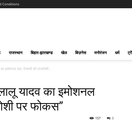
d Conditions
ढ
राजस्‍थान
बिहार-झारखण्‍ड
खेल
बिज़नेस
मनोरंजन
धर्म
ट्रे
व का इमोशनल दांव, तेजस्वी की ताजपोशी...
े लालू यादव का इमोशनल
जपोशी पर फोकस”
157
0