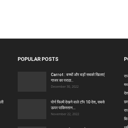
POPULAR POSTS
P
Carrot : बच्चों और बड़ों सबको खिलाएं
राज
गाजर का पराठा..
मध
December 30, 2022
दे
छत
ाली
पोर्न फिल्में देखने वाले टॉप 10 देश, सबसे
ऊपर पाकिस्तान…
रा
November 22, 2022
बि
धर्