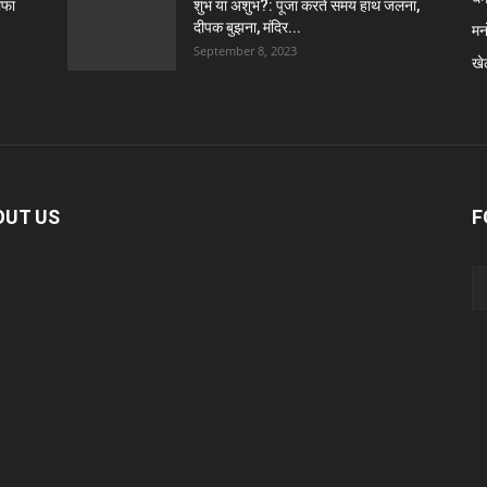
ाफा
शुभ या अशुभ?: पूजा करते समय हाथ जलना,
दीपक बुझना, मंदिर...
मन
September 8, 2023
खे
OUT US
F