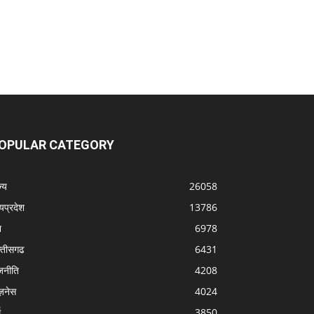
OPULAR CATEGORY
्‍य
26058
्यप्रदेश
13786
श
6978
्‍तीसगढ
6431
जनीति
4208
ज़नेस
4024
म
3850