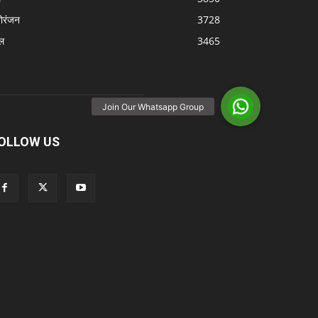
ोरंजन
3728
ल
3465
OLLOW US