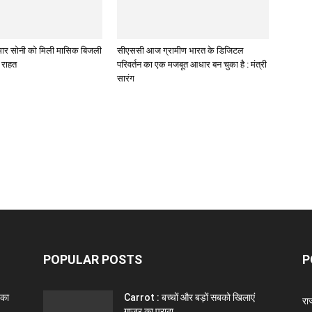
 कुमार सोनी को मिली मासिक बिजली
सीएससी आज ग्रामीण भारत के डिजिटल
े राहत
परिवर्तन का एक मजबूत आधार बन चुका है : मंत्री
सारंग
POPULAR POSTS
P
 का
Carrot : बच्चों और बड़ों सबको खिलाएं
राज
गाजर का पराठा..