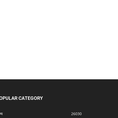
OPULAR CATEGORY
्‍य
26030