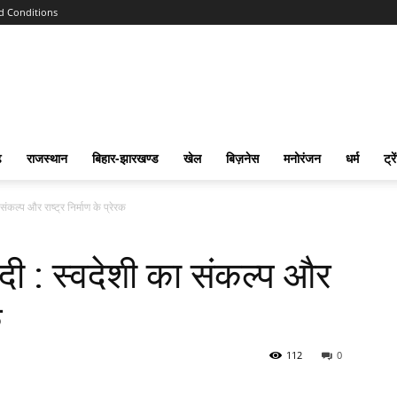
d Conditions
ढ
राजस्‍थान
बिहार-झारखण्‍ड
खेल
बिज़नेस
मनोरंजन
धर्म
ट्रे
 संकल्प और राष्ट्र निर्माण के प्रेरक
मोदी : स्वदेशी का संकल्प और
क
112
0