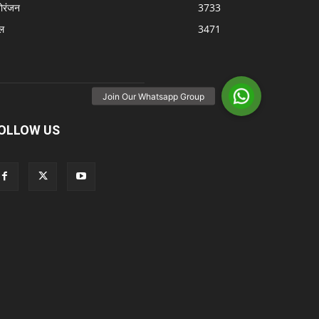
ोरंजन
3733
ल
3471
OLLOW US