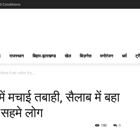
d Conditions
ढ
राजस्‍थान
बिहार-झारखण्‍ड
खेल
बिज़नेस
मनोरंजन
धर्म
ट्रे
 सैलाब में बहा भडौता रोड,...
में मचाई तबाही, सैलाब में बहा
 सहमे लोग
190
0