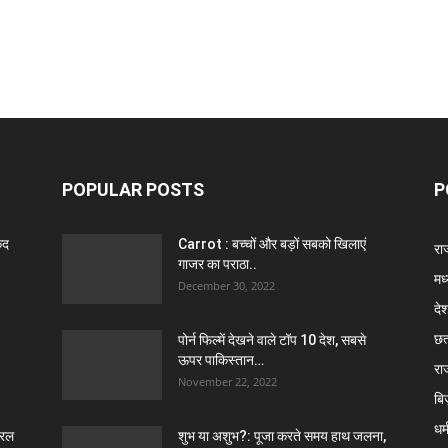
POPULAR POSTS
P
ैद
Carrot : बच्चों और बड़ों सबको खिलाएं
राज
गाजर का पराठा..
मध
December 30, 2022
दे
छत
पोर्न फिल्में देखने वाले टॉप 10 देश, सबसे
ऊपर पाकिस्तान…
रा
November 22, 2022
बि
धर्
ेरल
शुभ या अशुभ?: पूजा करते समय हाथ जलना,