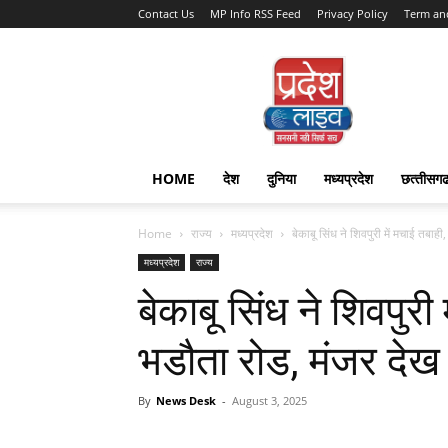
Contact Us
MP Info RSS Feed
Privacy Policy
Term an
Pradesh
Live
HOME
देश
दुनिया
मध्यप्रदेश
छत्‍तीसग
Home
राज्‍य
मध्यप्रदेश
बेकाबू सिंध ने शिवपुरी में मचाई तबाही,
मध्यप्रदेश
राज्‍य
बेकाबू सिंध ने शिवपुरी 
भडौता रोड, मंजर देख
By
News Desk
-
August 3, 2025