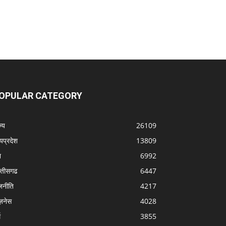
OPULAR CATEGORY
्‍य
26109
्यप्रदेश
13809
श
6992
्‍तीसगढ
6447
जनीति
4217
ज़नेस
4028
म
3855