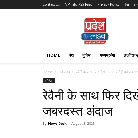
Contact Us
MP Info RSS Feed
Privacy Policy
Term an
Pradesh
Live
HOME
देश
दुनिया
मध्यप्रदेश
छत्‍तीसग
Home
मनोरंजन
रेवैनी के साथ फिर दिखेगा नोरा फतेही का जबरद
मनोरंजन
रेवैनी के साथ फिर दि
जबरदस्त अंदाज
By
News Desk
-
August 3, 2025