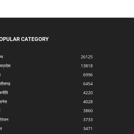
OPULAR CATEGORY
्‍य
26125
्यप्रदेश
13818
श
6996
्‍तीसगढ
6454
जनीति
4220
ज़नेस
4028
म
3860
ोरंजन
3733
ल
3471