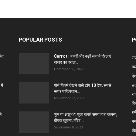
POPULAR POSTS
P
मित
Carrot : बच्चों और बड़ों सबको खिलाएं
राज
गाजर का पराठा..
मध
December 30, 2022
दे
छत
ें
पोर्न फिल्में देखने वाले टॉप 10 देश, सबसे
ऊपर पाकिस्तान…
रा
November 22, 2022
बि
धर्
े
शुभ या अशुभ?: पूजा करते समय हाथ जलना,
दीपक बुझना, मंदिर...
मन
September 8, 2023
खे