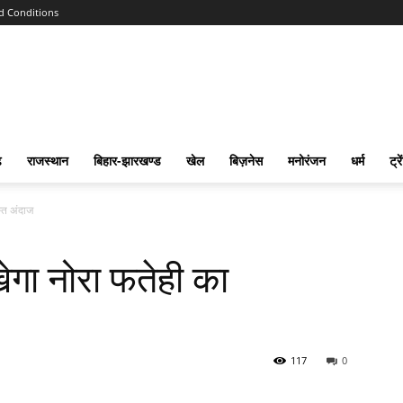
d Conditions
ढ
राजस्‍थान
बिहार-झारखण्‍ड
खेल
बिज़नेस
मनोरंजन
धर्म
ट्रे
स्त अंदाज
खेगा नोरा फतेही का
117
0