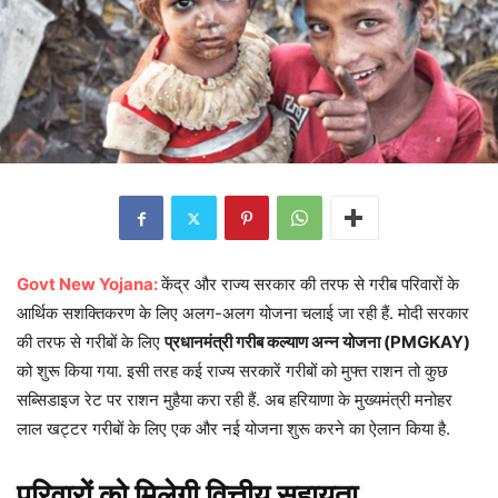
Govt New Yojana:
केंद्र और राज्‍य सरकार की तरफ से गरीब पर‍िवारों के
आर्थ‍िक सशक्‍त‍िकरण के ल‍िए अलग-अलग योजना चलाई जा रही हैं. मोदी सरकार
की तरफ से गरीबों के ल‍िए
प्रधानमंत्री गरीब कल्‍याण अन्‍न योजना (PMGKAY)
को शुरू क‍िया गया. इसी तरह कई राज्‍य सरकारें गरीबों को मुफ्त राशन तो कुछ
सब्‍स‍िडाइज रेट पर राशन मुहैया करा रही हैं. अब हर‍ियाणा के मुख्यमंत्री मनोहर
लाल खट्टर गरीबों के ल‍िए एक और नई योजना शुरू करने का ऐलान क‍िया है.
पर‍िवारों को म‍िलेगी वित्तीय सहायता