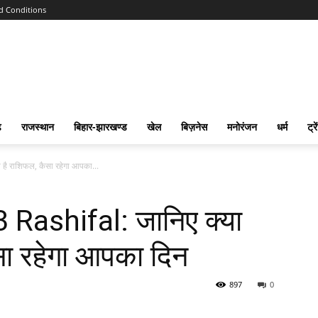
d Conditions
ढ
राजस्‍थान
बिहार-झारखण्‍ड
खेल
बिज़नेस
मनोरंजन
धर्म
ट्रे
ै राशिफल, कैसा रहेगा आपका...
ashifal: जानिए क्‍या
सा रहेगा आपका दिन
897
0