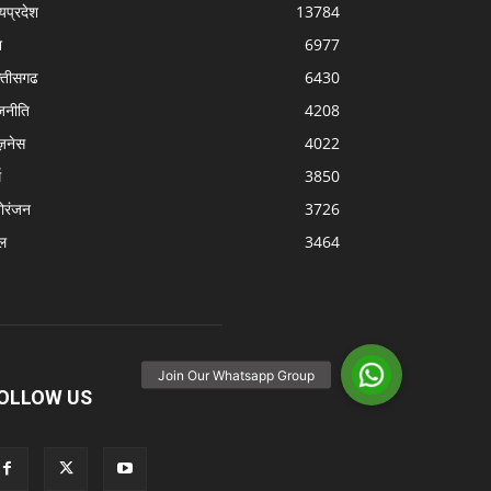
्यप्रदेश
13784
श
6977
्‍तीसगढ
6430
जनीति
4208
ज़नेस
4022
म
3850
ोरंजन
3726
ल
3464
OLLOW US