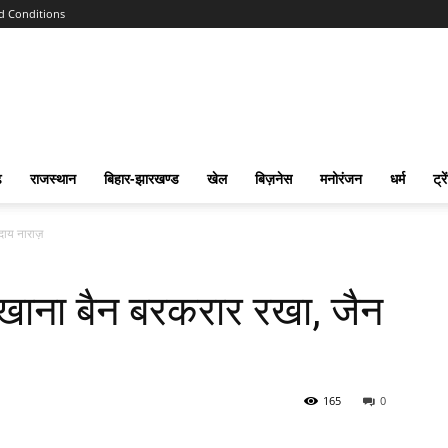
d Conditions
ढ
राजस्‍थान
बिहार-झारखण्‍ड
खेल
बिज़नेस
मनोरंजन
धर्म
ट्रे
दाय नाराज़
तरखाना बैन बरकरार रखा, जैन
165
0