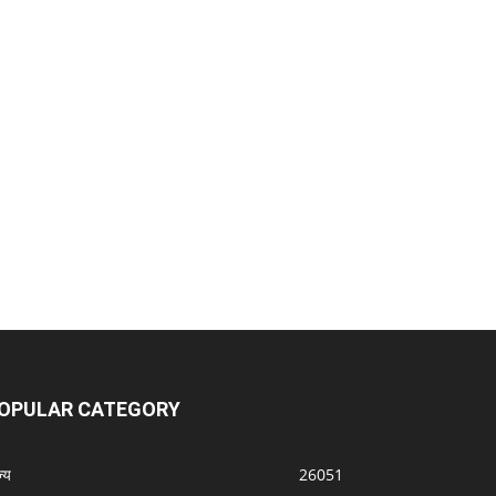
OPULAR CATEGORY
्‍य
26051