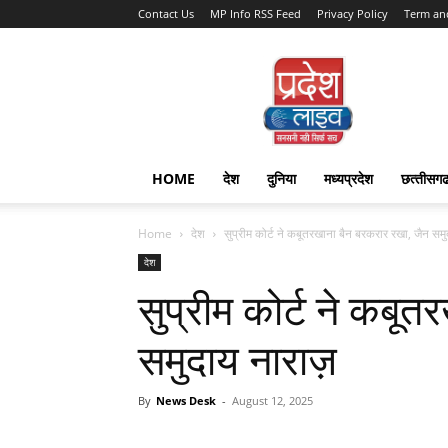
Contact Us
MP Info RSS Feed
Privacy Policy
Term an
Pradesh
Live
HOME
देश
दुनिया
मध्यप्रदेश
छत्‍तीसग
Home
देश
सुप्रीम कोर्ट ने कबूतरखाना बैन बरकरार रखा, जैन समु
देश
सुप्रीम कोर्ट ने कबू
समुदाय नाराज़
By
News Desk
-
August 12, 2025