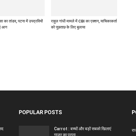
सा का तांडव, पटना में उपद्रवियों
राहुल गांधी मामले में CBI का एक्शन, याचिकाकर्ता
गाई आग
को पूछताछ के लिए बुलाया
POPULAR POSTS
P
ंसद
Carrot : बच्चों और बड़ों सबको खिलाएं
राज
गाजर का पराठा..