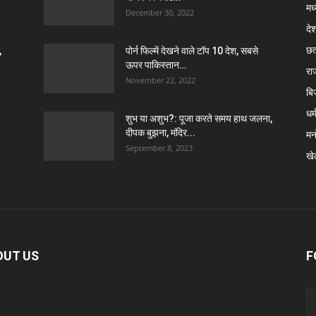
मध
December 30, 2022
दे
छत
,
पोर्न फिल्में देखने वाले टॉप 10 देश, सबसे
ऊपर पाकिस्तान…
रा
November 22, 2022
बि
धर्
शुभ या अशुभ?: पूजा करते समय हाथ जलना,
दीपक बुझना, मंदिर...
मन
September 8, 2023
खे
OUT US
F