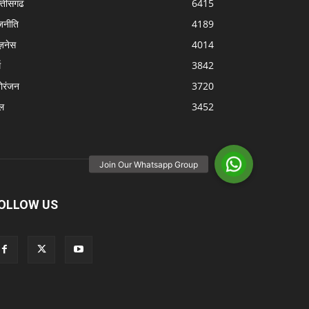
्‍तीसगढ
6415
जनीति
4189
ज़नेस
4014
म
3842
ोरंजन
3720
ल
3452
OLLOW US