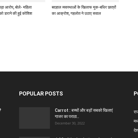
बड़ा आरोप, बोले- महिला
बदहाल व्यवस्थाओं के खिलाफ मूक-बधिर छात्रों
 को डराने की हुई कोशिश
का आक्रोश, गहलोत ने उठाए सवाल
POPULAR POSTS
P
?
Carrot : बच्चों और बड़ों सबको खिलाएं
राज
गाजर का पराठा..
मध
December 30, 2022
दे