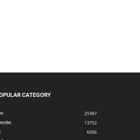
OPULAR CATEGORY
्‍य
25987
्यप्रदेश
13752
श
6956