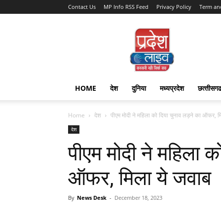
Contact Us
MP Info RSS Feed
Privacy Policy
Term an
Pradesh
Live
HOME
देश
दुनिया
मध्यप्रदेश
छत्‍तीसग
Home
देश
पीएम मोदी ने महिला को दिया चुनाव लड़ने का ऑफर, मि
देश
पीएम मोदी ने महिला क
ऑफर, मिला ये जवाब
By
News Desk
-
December 18, 2023