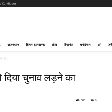
d Conditions
ढ
राजस्‍थान
बिहार-झारखण्‍ड
खेल
बिज़नेस
मनोरंजन
धर्म
ट्रे
ला ये...
ो दिया चुनाव लड़ने का
606
0