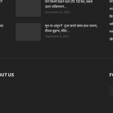
छत
खा?
पोर्न फिल्में देखने वाले टॉप 10 देश, सबसे
ऊपर पाकिस्तान…
रा
November 22, 2022
बि
धर्
 का
शुभ या अशुभ?: पूजा करते समय हाथ जलना,
दीपक बुझना, मंदिर...
मन
September 8, 2023
खे
OUT US
F